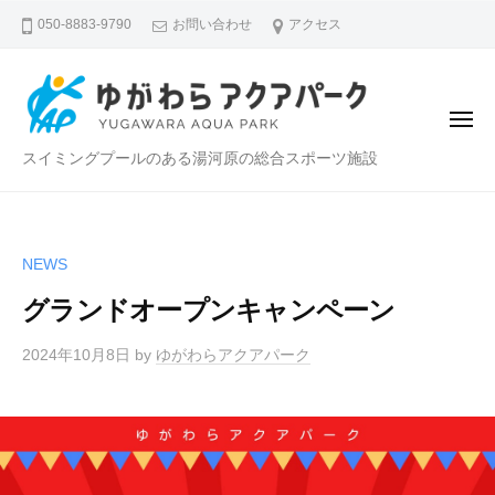
ゆ
ー
コ
050-8883-9790
お問い合わせ
アクセス
が
ン
わ
テ
ら
ン
ア
メ
ク
ツ
ニ
ゆ
スイミングプールのある湯河原の総合スポーツ施設
ア
へ
ュ
ー
パ
が
ス
ー
わ
キ
ク
ら
ッ
NEWS
ア
プ
グランドオープンキャンペーン
ク
ア
2024年10月8日
by
ゆがわらアクアパーク
パ
ー
ク